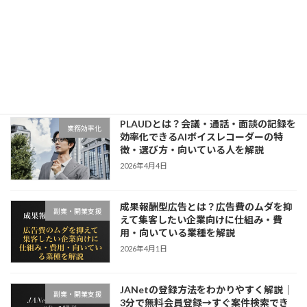
AI文字起こしツールおすすめ5選｜会
業務効率化
議・議事録・営業メモを効率化したい方
に向いているツールを比較
2026年4月4日
PLAUDとは？会議・通話・面談の記録を
業務効率化
効率化できるAIボイスレコーダーの特
徴・選び方・向いている人を解説
2026年4月4日
成果報酬型広告とは？広告費のムダを抑
副業・開業支援
えて集客したい企業向けに仕組み・費
用・向いている業種を解説
2026年4月1日
JANetの登録方法をわかりやすく解説｜
副業・開業支援
3分で無料会員登録→すぐ案件検索でき