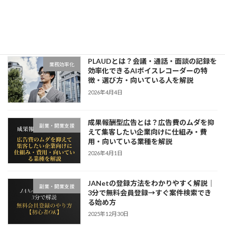
AI文字起こしツールおすすめ5選｜会
業務効率化
議・議事録・営業メモを効率化したい方
に向いているツールを比較
2026年4月4日
PLAUDとは？会議・通話・面談の記録を
業務効率化
効率化できるAIボイスレコーダーの特
徴・選び方・向いている人を解説
2026年4月4日
成果報酬型広告とは？広告費のムダを抑
副業・開業支援
えて集客したい企業向けに仕組み・費
用・向いている業種を解説
2026年4月1日
JANetの登録方法をわかりやすく解説｜
副業・開業支援
3分で無料会員登録→すぐ案件検索でき
る始め方
2025年12月30日