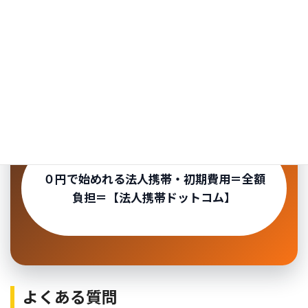
在庫、審査、必要書類、納品日を確認しながら、自社
に合う法人携帯を検討できます。
問い合わせ前に確認したいポイント
台数・利用者・通話量・データ容量・希望機種・必要書
類・利用開始希望日
を整理しておきましょう。
０円で始めれる法人携帯・初期費用＝全額
負担＝【法人携帯ドットコム】
よくある質問