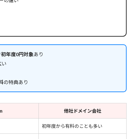
ーの違い
で
初年度0円対象
あり
広い
料
の特典あり
m
他社ドメイン会社
初年度から有料のことも多い