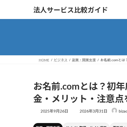
コ
ナ
法人サービス比較ガイド
ン
ビ
テ
ゲ
ン
ー
ツ
シ
へ
ョ
ス
ン
キ
に
ッ
移
HOME
ビジネス
副業・開業支援
お名前.comと
プ
動
お名前.comとは？初
金・メリット・注意点
最
2025年9月26日
2026年3月31日
biza
終
更
新