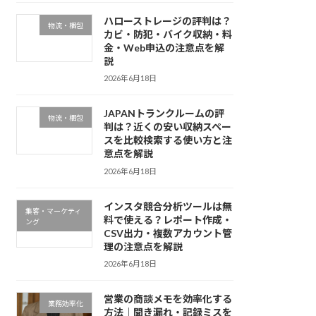
ハローストレージの評判は？
物流・梱包
カビ・防犯・バイク収納・料
金・Web申込の注意点を解
説
2026年6月18日
JAPANトランクルームの評
物流・梱包
判は？近くの安い収納スペー
スを比較検索する使い方と注
意点を解説
2026年6月18日
インスタ競合分析ツールは無
集客・マーケティ
料で使える？レポート作成・
ング
CSV出力・複数アカウント管
理の注意点を解説
2026年6月18日
営業の商談メモを効率化する
業務効率化
方法｜聞き漏れ・記録ミスを