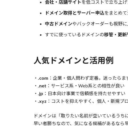
会社・店舗サイト
を低コストで立ち上げ
ドメイン取得とサーバー申込
をまとめて
中古ドメイン
やバックオーダーも視野に
すでに使っているドメインの
移管・更新
人気ドメインと活用例
・
.com
：企業・個人問わず定番。迷ったらま
・
.net
：サービス系・Web系との相性が良い
・
.jp
：日本向け事業で信頼感を持たせやすい
・
.xyz
：コストを抑えやすく、個人・新規プ
ドメインは「取りたい名前が空いているうち
早い者勝ちなので、気になる候補があるなら