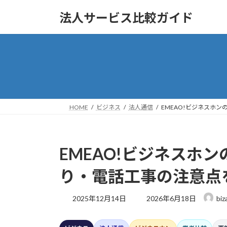
コ
ナ
法人サービス比較ガイド
ン
ビ
テ
ゲ
ン
ー
ツ
シ
へ
ョ
ス
ン
キ
に
ッ
移
HOME
ビジネス
法人通信
EMEAO!ビジネスホ
プ
動
EMEAO!ビジネスホ
り・電話工事の注意点
最
2025年12月14日
2026年6月18日
bi
終
更
新