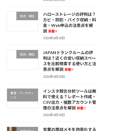
ハローストレージの評判は？
物流・梱包
カビ・防犯・バイク収納・料
金・Web申込の注意点を解
説
新着!!
2026年6月18日
JAPANトランクルームの評
物流・梱包
判は？近くの安い収納スペー
スを比較検索する使い方と注
意点を解説
新着!!
2026年6月18日
インスタ競合分析ツールは無
集客・マーケティ
料で使える？レポート作成・
ング
CSV出力・複数アカウント管
理の注意点を解説
新着!!
2026年6月18日
営業の商談メモを効率化する