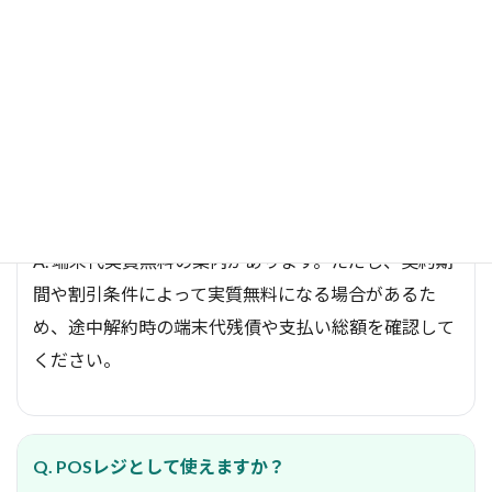
A. 通信回線付きのサービスなので、Wi-Fi環境が整っ
ていない店舗でも使いやすいです。ただし、通信容量
や利用エリア、速度条件は契約前に確認しましょう。
Q. 端末代は本当に無料ですか？
A. 端末代実質無料の案内があります。ただし、契約期
間や割引条件によって実質無料になる場合があるた
め、途中解約時の端末代残債や支払い総額を確認して
ください。
Q. POSレジとして使えますか？