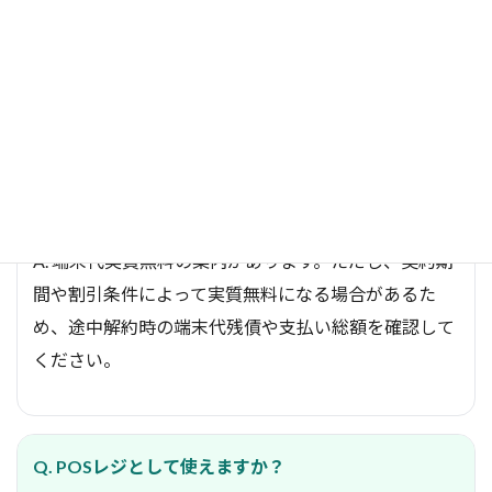
A. 通信回線付きのサービスなので、Wi-Fi環境が整っ
ていない店舗でも使いやすいです。ただし、通信容量
や利用エリア、速度条件は契約前に確認しましょう。
Q. 端末代は本当に無料ですか？
A. 端末代実質無料の案内があります。ただし、契約期
間や割引条件によって実質無料になる場合があるた
め、途中解約時の端末代残債や支払い総額を確認して
ください。
Q. POSレジとして使えますか？