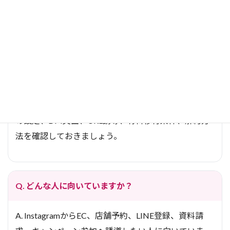
の意図と合わないDMは印象を悪くする可能性がある
ため、配信内容と頻度には注意しましょう。
Q. 無料トライアルでは何を確認すべきですか？
A. 管理画面の使いやすさ、Instagram連携、自動返信
の設定、DM文面、URL誘導、有料移行条件、解約方
法を確認しておきましょう。
Q. どんな人に向いていますか？
A. InstagramからEC、店舗予約、LINE登録、資料請